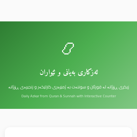
📿
ئەزکاری بەیانی و ئێواران
زیکری ڕۆژانە لە قورئان و سوننەت بە ژمێرەری کارلێکەر و زنجیرەی ڕۆژانە
Daily Azkar from Quran & Sunnah with Interactive Counter