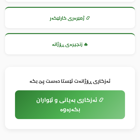
📿 ژمێرەری کارلێکەر
🔥 زنجیرەی ڕۆژانە
ئەزکاری ڕۆژانەت ئێستا دەست پێ بکە
📿 ئەزکاری بەیانی و ئێواران
بکەرەوە