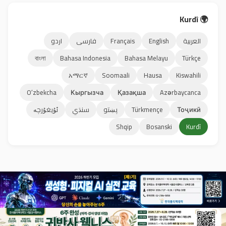
🌍 Kurdî
العربية
English
Français
فارسی
اردو
বাংলা
Bahasa Indonesia
Bahasa Melayu
Türkçe
አማርኛ
Soomaali
Hausa
Kiswahili
Oʻzbekcha
Кыргызча
Қазақша
Azərbaycanca
Тоҷикӣ
Türkmençe
پښتو
سنڌي
ئۇيغۇرچە
Shqip
Bosanski
Kurdî