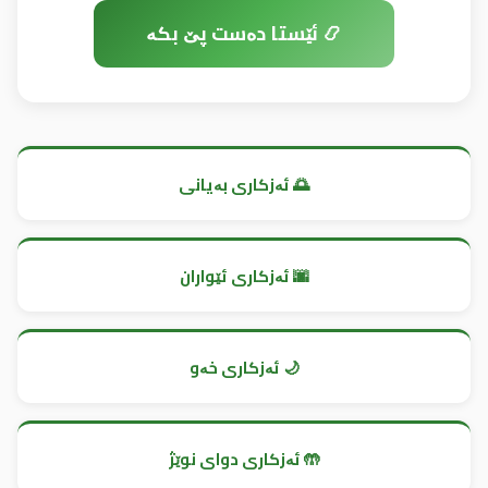
📿 ئێستا دەست پێ بکە
🌅 ئەزکاری بەیانی
🌆 ئەزکاری ئێواران
🌙 ئەزکاری خەو
🤲 ئەزکاری دوای نوێژ