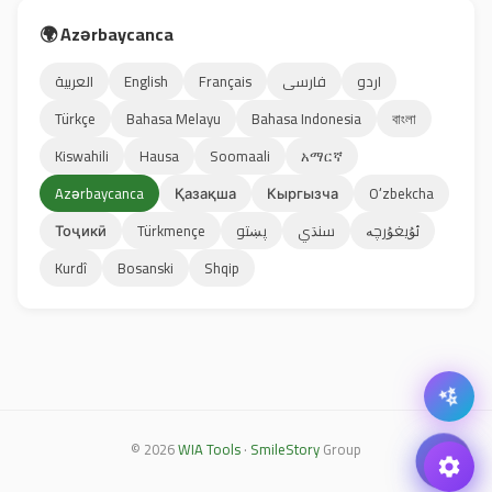
🌍 Azərbaycanca
العربية
English
Français
فارسی
اردو
Türkçe
Bahasa Melayu
Bahasa Indonesia
বাংলা
Kiswahili
Hausa
Soomaali
አማርኛ
Azərbaycanca
Қазақша
Кыргызча
Oʻzbekcha
Тоҷикӣ
Türkmençe
پښتو
سنڌي
ئۇيغۇرچە
Kurdî
Bosanski
Shqip
✨
© 2026
WIA Tools
·
SmileStory
Group
🏨