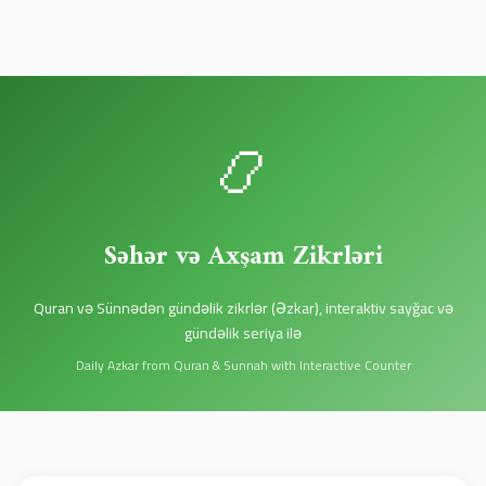
📿
Səhər və Axşam Zikrləri
Quran və Sünnədən gündəlik zikrlər (Əzkar), interaktiv sayğac və
gündəlik seriya ilə
Daily Azkar from Quran & Sunnah with Interactive Counter