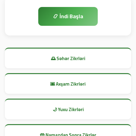
📿 İndi Başla
🌅 Səhər Zikrləri
🌆 Axşam Zikrləri
🌙 Yuxu Zikrləri
🤲 Namazdan Sonra Zikrlər