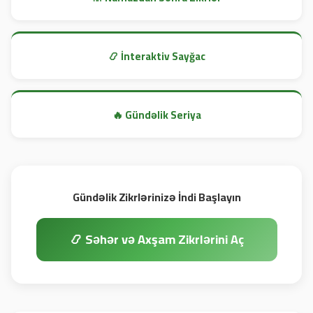
📿 İnteraktiv Sayğac
🔥 Gündəlik Seriya
Gündəlik Zikrlərinizə İndi Başlayın
📿 Səhər və Axşam Zikrlərini Aç