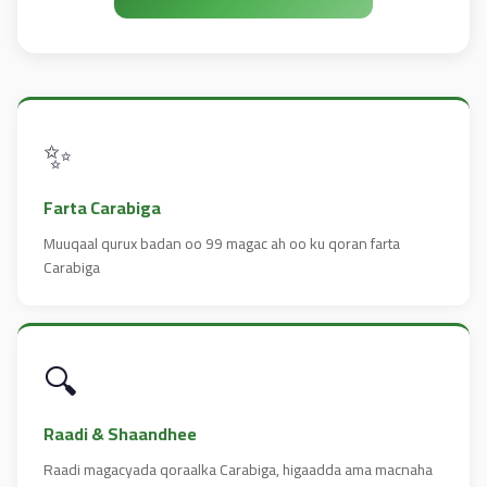
✨
Farta Carabiga
Muuqaal qurux badan oo 99 magac ah oo ku qoran farta
Carabiga
🔍
Raadi & Shaandhee
Raadi magacyada qoraalka Carabiga, higaadda ama macnaha