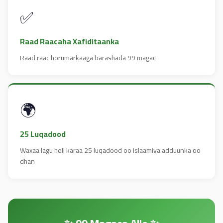
✅
Raad Raacaha Xafiditaanka
Raad raac horumarkaaga barashada 99 magac
🌍
25 Luqadood
Waxaa lagu heli karaa 25 luqadood oo Islaamiya adduunka oo
dhan