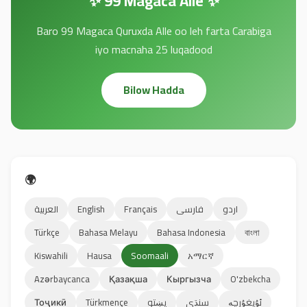
✨ 99 Magaca Alle ✨
Baro 99 Magaca Quruxda Alle oo leh farta Carabiga
iyo macnaha 25 luqadood
Bilow Hadda
🌍
العربية
English
Français
فارسی
اردو
Türkçe
Bahasa Melayu
Bahasa Indonesia
বাংলা
Kiswahili
Hausa
Soomaali
አማርኛ
Azərbaycanca
Қазақша
Кыргызча
O'zbekcha
Тоҷикӣ
Türkmençe
پښتو
سنڌي
ئۇيغۇرچە